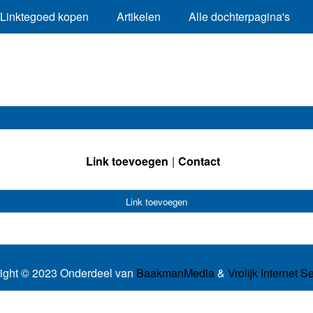
Linktegoed kopen
Artikelen
Alle dochterpagina's
Link toevoegen
Contact
Link toevoegen
ight © 2023 Onderdeel van
BaakmanMedia
&
Vrolijk Internet S